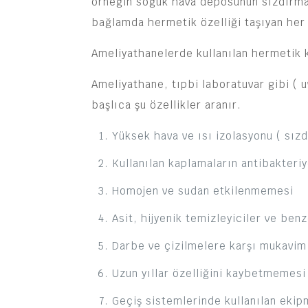
örneğin soğuk hava deposunun sızdırmazl
bağlamda hermetik özelliği taşıyan her k
Ameliyathanelerde kullanılan hermetik k
Ameliyathane, tıpbi laboratuvar gibi ( u
başlıca şu özellikler aranır.
Yüksek hava ve ısı izolasyonu ( sız
Kullanılan kaplamaların antibakteri
Homojen ve sudan etkilenmemesi
Asit, hijyenik temizleyiciler ve be
Darbe ve çizilmelere karşı mukavim
Uzun yıllar özelliğini kaybetmemesi
Geçiş sistemlerinde kullanılan ekipm