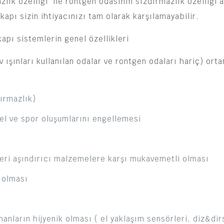
ık özelliği ile röntgen odasının sızdırmazlık özelliği a
apı sizin ihtiyacınızı tam olarak karşılamayabilir.
apı sistemlerin genel özellikleri
v ışınları kullanılan odalar ve rontgen odaları hariç) ort
dırmazlık)
yel ve spor oluşumlarını engellemesi
nzeri aşındırıcı malzemelere karşı mukavemetli olması
 olması
anların hijyenik olması ( el yaklaşım sensörleri, diz&dir