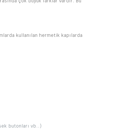
rasında çok büyük farklar vardır. Bu
amlarda kullanılan hermetik kapılarda
sek butonları vb..)